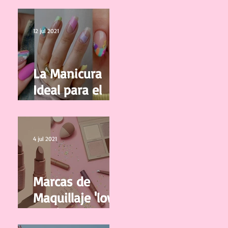
tus pestañas
12 jul 2021
La Manicura
Ideal para el
Verano 2021
4 jul 2021
Marcas de
Maquillaje 'low
cost' y de buena