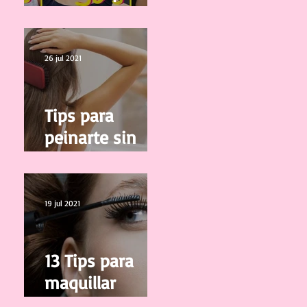
edad
26 jul 2021
Tips para
peinarte sin
salir de casa
19 jul 2021
13 Tips para
maquillar
correctamente