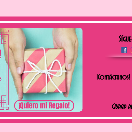
Sígue
¡Contáctanos!
¡Quiero mi Regalo!
Ciudad d