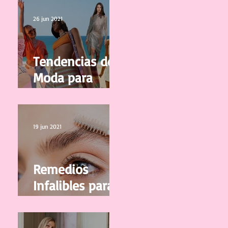
calidad
26 jun 2021
Tendencias de
Moda para
Mujer
Primavera/Vera
no 2021
19 jun 2021
Remedios
Infalibles para
que tus Cejas
vuelvan a