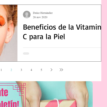
Dulce Hernández
26 nov 2020
Beneficios de la Vitamina
C para la Piel
1
2
3
4
5