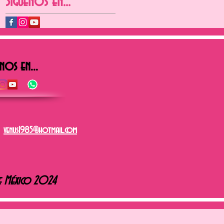
Síguenos en...
nos en...
venus1985@hotmail.com
e México 2024