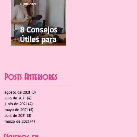
Crecer
11 jun 2021
8 Consejos
Útiles para
cuidar y limpiar
tus Zapatos
Posts Anteriores
agosto de 2021
(3)
3 entradas
julio de 2021
(4)
4 entradas
junio de 2021
(4)
4 entradas
mayo de 2021
(5)
5 entradas
abril de 2021
(3)
3 entradas
marzo de 2021
(4)
4 entradas