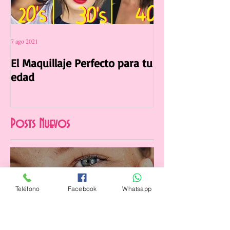
7 ago 2021
12 jul 2021
El Maquillaje Perfecto para tu
La Manicura Ide
edad
Verano 2021
Posts Nuevos
Teléfono
Facebook
Whatsapp
20 ago 2021