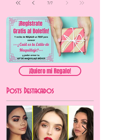
7
/
7
¡Quiero mi Regalo!
Posts Destacados