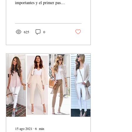
importantes y el primer paso
es la exfoliación. ¿Sabes en
que consiste este paso tan...
625
0
15 ago 2021
∙
6
min