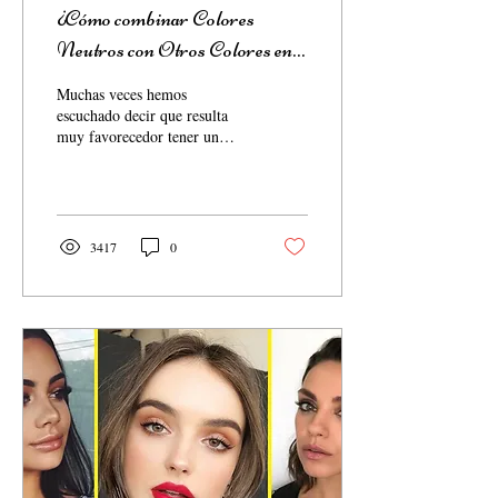
¿Cómo combinar Colores
Neutros con Otros Colores en
la ropa?
Muchas veces hemos
escuchado decir que resulta
muy favorecedor tener un
armario con varias prendas de
colores neutros ya que esto
hace...
3417
0