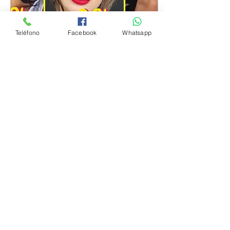
Teléfono
Facebook
Whatsapp
7 ago 2021
∙
7
min
El Maquillaje Perfecto para tu
edad
Maquillarse es una de las
cosas que todas las mujeres
disfrutamos, tengamos la edad
que tengamos. Sin embargo,
el desconocimiento de cómo...
2969
0
Cargar más