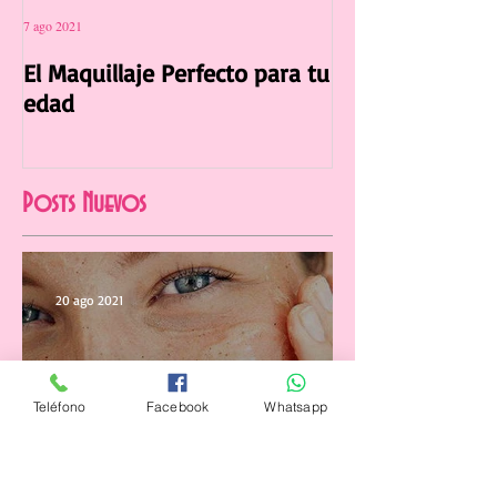
7 ago 2021
12 jul 2021
El Maquillaje Perfecto para tu
La Manicura Ide
edad
Verano 2021
Posts Nuevos
20 ago 2021
Teléfono
Facebook
Whatsapp