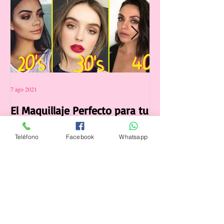
¡Quiero mi Regalo!
Posts Destacados
Teléfono
Facebook
Whatsapp
7 ago 2021
12 jul 2021
El Maquillaje Perfecto para tu
La Manicura Ide
edad
Verano 2021