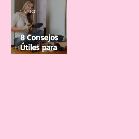
vuelvan a
Crecer
11 jun 2021
8 Consejos
Útiles para
cuidar y limpiar
tus Zapatos