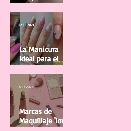
correctamente
tus pestañas
12 jul 2021
La Manicura
Ideal para el
Verano 2021
4 jul 2021
Marcas de
Maquillaje 'low
cost' y de buena