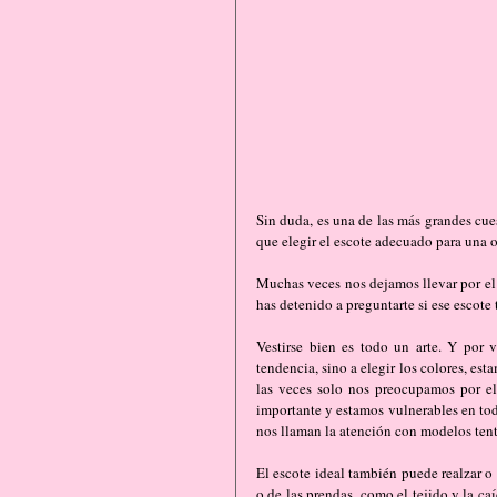
Sin duda, es una de las más grandes cu
que elegir el escote adecuado para una o
Muchas veces nos dejamos llevar por el 
has detenido a preguntarte si ese escote 
Vestirse bien es todo un arte. Y por v
tendencia, sino a elegir los colores, est
las veces solo nos preocupamos por el
importante y estamos vulnerables en to
nos llaman la atención con modelos ten
El escote ideal también puede realzar o 
o de las prendas, como el tejido y la ca