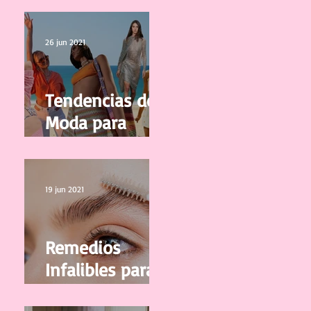
calidad
26 jun 2021
Tendencias de
Moda para
Mujer
Primavera/Vera
no 2021
19 jun 2021
Remedios
Infalibles para
que tus Cejas