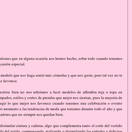
estiones que en alguna ocasión nos hemos hecho, sobre todo cuando tenemos 
casión especial.
modelo que nos haga sentir más cómodas y que nos guste, pero tal vez no te 
te favorece.
estirse bien no nos referimos a lucir modelos de alfombra roja o ropa en 
ampados, estilos y cortes de prendas que mejor nos sientan, pues la mayoría de 
egir lo que mejor nos favorece cuando tenemos una celebración o evento 
do momento a las tendencias de moda que tenemos durante todo el año y que 
tadores que no siempre nos quedan bien.
disimular cintura y caderas, algo que complementa tanto el corte del vestido 
ída del tejido, compensando, realzando o disimulando las virtudes y defectos 