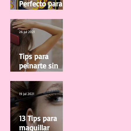
Perfecto para tu
edad
26 jul 2021
Tips para
peinarte sin
salir de casa
19 jul 2021
13 Tips para
maquillar