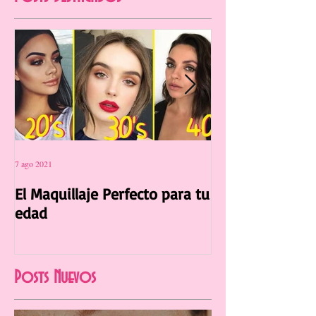
Posts Destacados
7 ago 2021
12 jul 2021
El Maquillaje Perfecto para tu
La Manicura Ide
edad
Verano 2021
Posts Nuevos