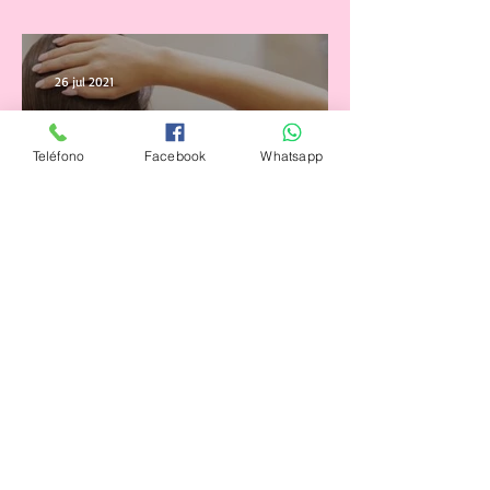
El Maquillaje Perfecto para tu
edad
26 jul 2021
Teléfono
Facebook
Whatsapp
Tips para peinarte sin salir de
casa
19 jul 2021