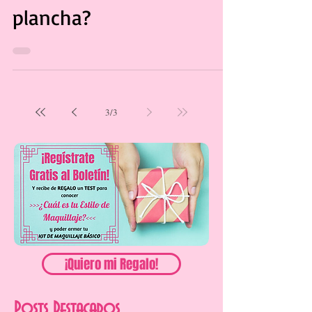
cabello del calor de la
plancha?
3
/
3
¡Quiero mi Regalo!