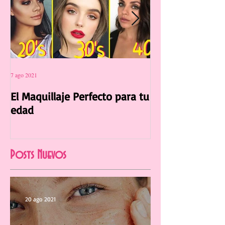
7 ago 2021
12 jul 2021
El Maquillaje Perfecto para tu
La Manicura Ide
edad
Verano 2021
Posts Nuevos
20 ago 2021