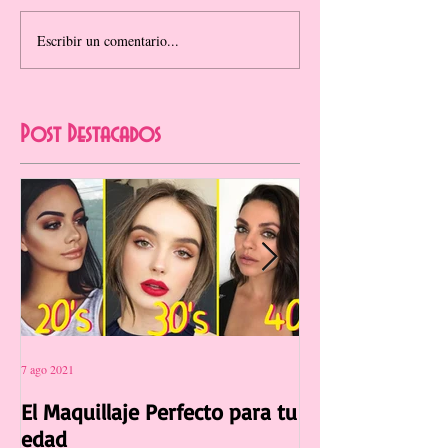
Escribir un comentario...
Post Destacados
7 ago 2021
12 jul 2021
El Maquillaje Perfecto para tu
La Manicura Ide
edad
Verano 2021