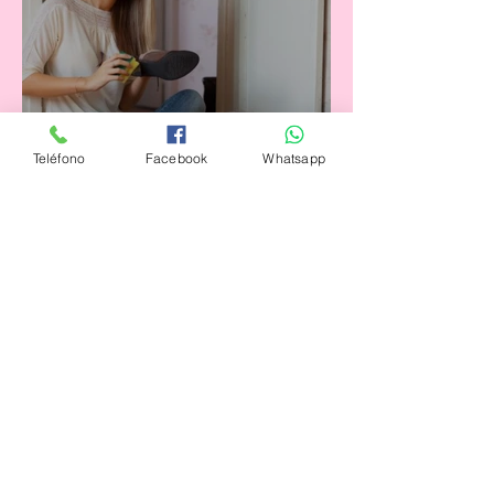
Teléfono
Facebook
Whatsapp
8 Consejos Útiles para cuidar
y limpiar tus Zapatos
Posts Anteriores
agosto de 2021
(3)
3 entradas
julio de 2021
(4)
4 entradas
junio de 2021
(4)
4 entradas
mayo de 2021
(5)
5 entradas
abril de 2021
(3)
3 entradas
marzo de 2021
(4)
4 entradas
febrero de 2021
(3)
3 entradas
enero de 2021
(3)
3 entradas
diciembre de 2020
(3)
3 entradas