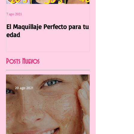
7 ago 2021
12 jul 2021
El Maquillaje Perfecto para tu
La Manicura Ide
edad
Verano 2021
Posts Nuevos
20 ago 2021