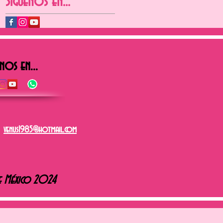
Síguenos en...
nos en...
venus1985@hotmail.com
e México 2024