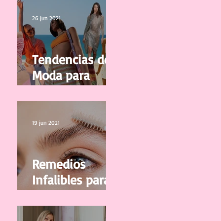
calidad
26 jun 2021
Tendencias de
Moda para
Mujer
Primavera/Vera
no 2021
19 jun 2021
Remedios
Infalibles para
que tus Cejas
vuelvan a