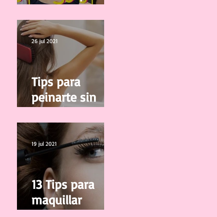
edad
26 jul 2021
Tips para
peinarte sin
salir de casa
19 jul 2021
13 Tips para
maquillar
correctamente