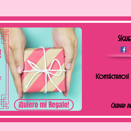
Sígue
¡Contáctanos!
¡Quiero mi Regalo!
Ciudad d