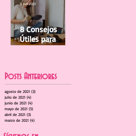
Crecer
11 jun 2021
8 Consejos
Útiles para
cuidar y limpiar
tus Zapatos
Posts Anteriores
agosto de 2021
(3)
3 entradas
julio de 2021
(4)
4 entradas
junio de 2021
(4)
4 entradas
mayo de 2021
(5)
5 entradas
abril de 2021
(3)
3 entradas
marzo de 2021
(4)
4 entradas