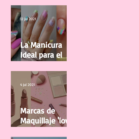
tus pestañas
12 jul 2021
La Manicura
Ideal para el
Verano 2021
4 jul 2021
Marcas de
Maquillaje 'low
cost' y de buena