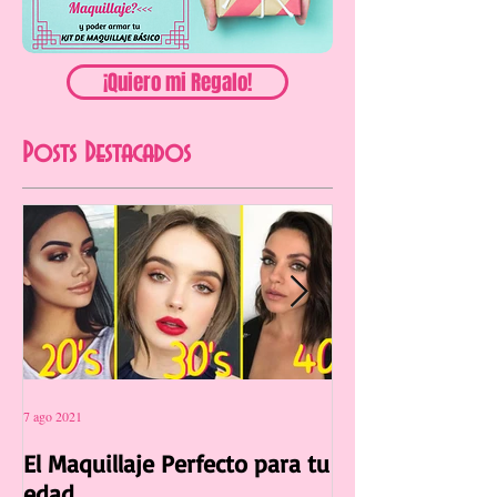
¡Quiero mi Regalo!
Posts Destacados
7 ago 2021
12 jul 2021