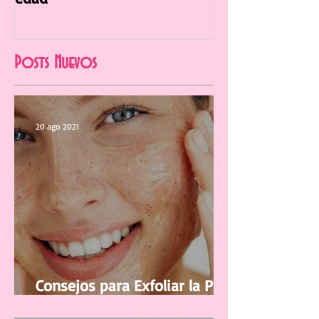
El Maquillaje Perfecto para tu
La Manicura Ide
edad
Verano 2021
Posts Nuevos
20 ago 2021
Consejos para Exfoliar la Piel