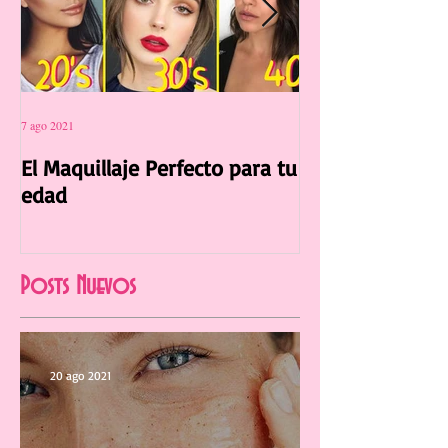
7 ago 2021
12 jul 2021
El Maquillaje Perfecto para tu
La Manicura Ide
edad
Verano 2021
Posts Nuevos
20 ago 2021