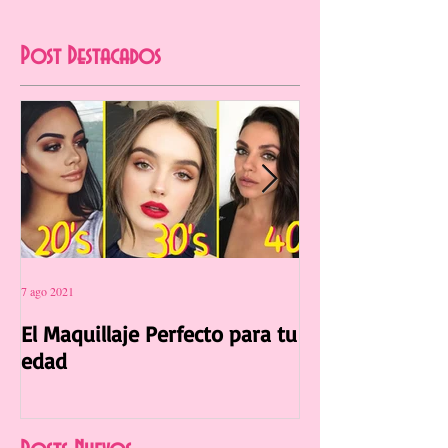
Post Destacados
7 ago 2021
12 jul 2021
El Maquillaje Perfecto para tu
La Manicura Ide
edad
Verano 2021