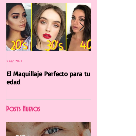
7 ago 2021
12 jul 2021
El Maquillaje Perfecto para tu
La Manicura Ide
edad
Verano 2021
Posts Nuevos
20 ago 2021