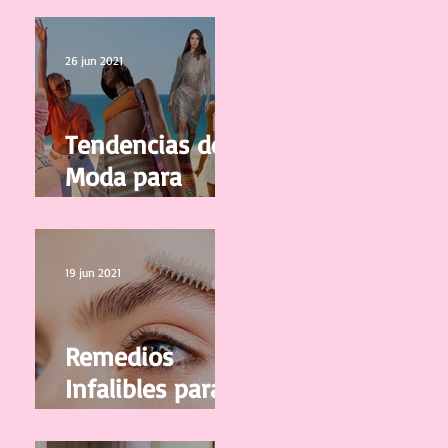
calidad
26 jun 2021
Tendencias de
Moda para
Mujer
Primavera/Vera
no 2021
19 jun 2021
Remedios
Infalibles para
que tus Cejas