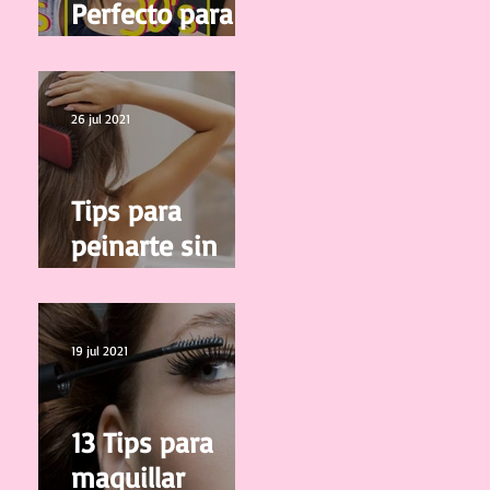
Perfecto para tu
edad
26 jul 2021
Tips para
peinarte sin
salir de casa
19 jul 2021
13 Tips para
maquillar