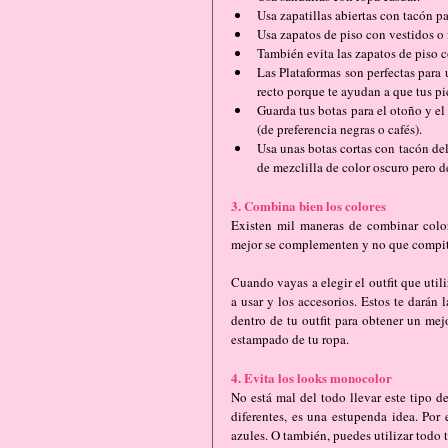
Usa zapatillas abiertas con tacón pa
Usa zapatos de piso con vestidos o 
También evita las zapatos de piso c
Las Plataformas son perfectas para 
recto porque te ayudan a que tus pie
Guarda tus botas para el otoño y el
(de preferencia negras o cafés).   
Usa unas botas cortas con tacón de
de mezclilla de color oscuro pero d
3. Combina bien los colores
Existen mil maneras de combinar colore
mejor se complementen y no que compita
Cuando vayas a elegir el outfit que util
a usar y los accesorios. Estos te darán 
dentro de tu outfit para obtener un mej
estampado de tu ropa.
4. Evita los looks monocolor
No está mal del todo llevar este tipo d
diferentes, es una estupenda idea. Por 
azules. O también, puedes utilizar todo t