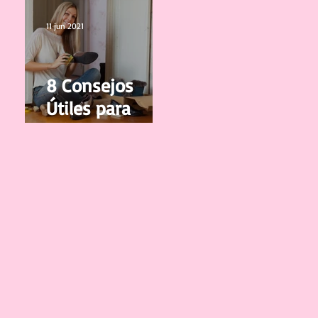
vuelvan a
Crecer
11 jun 2021
8 Consejos
Útiles para
cuidar y limpiar
tus Zapatos