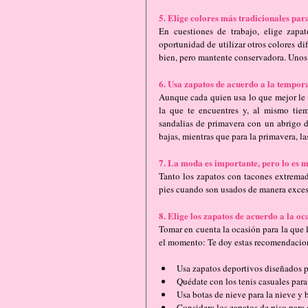
5. Elige colores más tradicionales par
En cuestiones de trabajo, elige zapat
oportunidad de utilizar otros colores di
bien, pero mantente conservadora. Unos
6. Usa zapatos de acuerdo a la tempor
Aunque cada quien usa lo que mejor le a
la que te encuentres y, al mismo tie
sandalias de primavera con un abrigo de
bajas, mientras que para la primavera, la
7. La moda es importante, pero lo es m
Tanto los zapatos con tacones extremad
pies cuando son usados de manera excesiv
8. Elige los zapatos de acuerdo a la oc
Tomar en cuenta la ocasión para la que 
el momento: Te doy estas recomendacione
Usa zapatos deportivos diseñados pa
Quédate con los tenis casuales para 
Usa botas de nieve para la nieve y bo
Considera los zapatos de piso para o