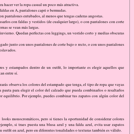
ra hacer ver la ropa casual un poco más atractiva.   
faldas en A, pantalones capri o bermudas.  
on pantalones entubados, al menos que tengas caderas angostas.   
usarlos con faldas y vestidos (de cualquier largo), o con pantalones con corte 
rnas se vean más largas.   
 invierno. Quedan perfectas con leggings, un vestido corto y medias obscuras 
lgado junto con unos pantalones de corte bajo o recto, o con unos pantalones 
eslavados. 
s y estampados dentro de un outfit, lo importante es elegir aquellos que 
n entre sí.
izarás observa los colores del estampado que tenga, el tipo de ropa que vayas 
la pauta para elegir el color del calzado que pueda combinarlos o resaltarlos 
or equilibrio. Por ejemplo, puedes combinar tus zapatos con algún color del 
e looks monocromáticos, pero si tienes la oportunidad de considerar colores 
ejemplo, si traes puesta una blusa azul y una falda azul, evita usar zapatos 
u outfit en azul, pero en diferentes tonalidades o texturas también es válido.