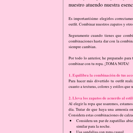
nuestro atuendo nuestra esenc
Es importantísimo elegirlos correctame
outfit. Combinar nuestros zapatos y otro
Seguramente cuando tienes que combina
combinaciones hasta dar con la combinac
siempre cambian.
Por todo lo anterior, he preparado para t
combinar con tu ropa. ¡TOMA NOTA!
1. Equilibra la combinación de tus acc
Para hacer más divertido tu outfit real
cuanto a texturas, colores y estilos que
2. Lleva los zapatos de acuerdo al esti
Al elegir la ropa que usaremos, estamo
día. Tratar de que haya una armonía ent
Considera estas combinaciones de calza
Considera un par de zapatillas abie
similar para la noche.   
Usa sandalias con ropa casual.   