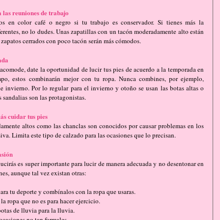
a las reuniones de trabajo
os en color café o negro si tu trabajo es conservador. Si tienes más la 
ferentes, no lo dudes. Unas zapatillas con un tacón moderadamente alto están 
 zapatos cerrados con poco tacón serán más cómodos.
ada
comode, date la oportunidad de lucir tus pies de acuerdo a la temporada en 
mpo, estos combinarán mejor con tu ropa. Nunca combines, por ejemplo, 
 invierno. Por lo regular para el invierno y otoño se usan las botas altas o 
s sandalias son las protagonistas.
ás cuidar tus pies
amente altos como las chanclas son conocidos por causar problemas en los 
a. Limita este tipo de calzado para las ocasiones que lo precisan.
asión
lucirás es super importante para lucir de manera adecuada y no desentonar en 
s, aunque tal vez existan otras:
ra tu deporte y combínalos con la ropa que usaras.   
la ropa que no es para hacer ejercicio.  
tas de lluvia para la lluvia.   
casiones no tan formales.   