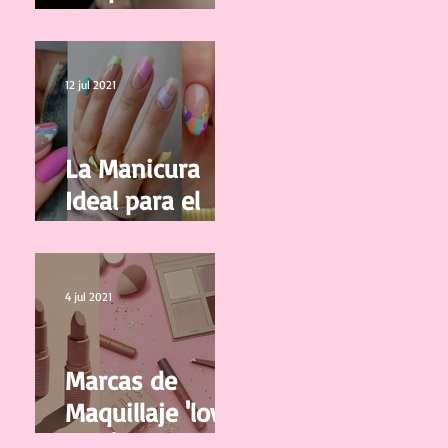
correctamente
tus pestañas
12 jul 2021
La Manicura
Ideal para el
Verano 2021
4 jul 2021
Marcas de
Maquillaje 'low
cost' y de buena