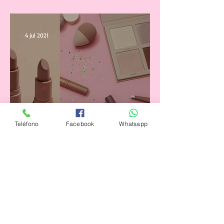
Verano 2021
4 jul 2021
Teléfono
Facebook
Whatsapp
Marcas de Maquillaje 'low
cost' y de buena calidad
26 jun 2021