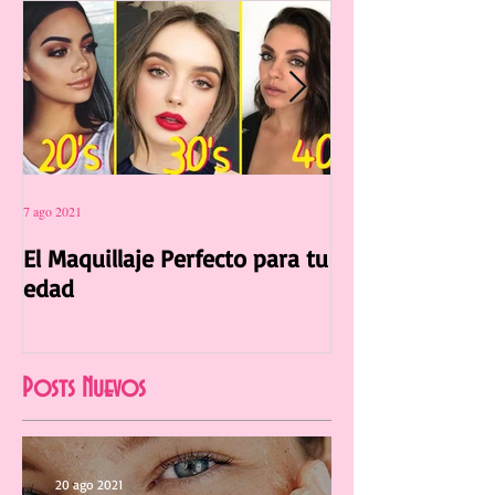
7 ago 2021
12 jul 2021
El Maquillaje Perfecto para tu
La Manicura Ide
edad
Verano 2021
Posts Nuevos
20 ago 2021