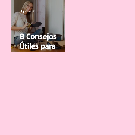
vuelvan a
Crecer
11 jun 2021
8 Consejos
Útiles para
cuidar y limpiar
tus Zapatos