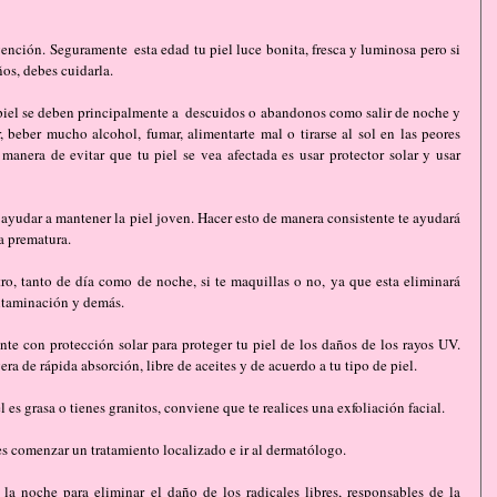
ención. Seguramente  esta edad tu piel luce bonita, fresca y luminosa pero si 
ños, debes cuidarla.
 piel se deben principalmente a  descuidos o abandonos como salir de noche y 
, beber mucho alcohol, fumar, alimentarte mal o tirarse al sol en las peores 
a manera de evitar que tu piel se vea afectada es usar protector solar y usar 
ayudar a mantener la piel joven. Hacer esto de manera consistente te ayudará 
a prematura.
o, tanto de día como de noche, si te maquillas o no, ya que esta eliminará 
ntaminación y demás.
nte con protección solar para proteger tu piel de los daños de los rayos UV. 
ra de rápida absorción, libre de aceites y de acuerdo a tu tipo de piel.
l es grasa o tienes granitos, conviene que te realices una exfoliación facial.
 es comenzar un tratamiento localizado e ir al dermatólogo.
la noche para eliminar el daño de los radicales libres, responsables de la 