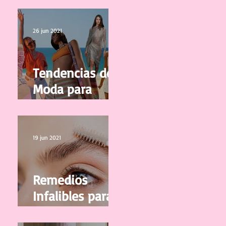
calidad
26 jun 2021
Tendencias de
Moda para
Mujer
Primavera/Vera
no 2021
19 jun 2021
Remedios
Infalibles para
que tus Cejas