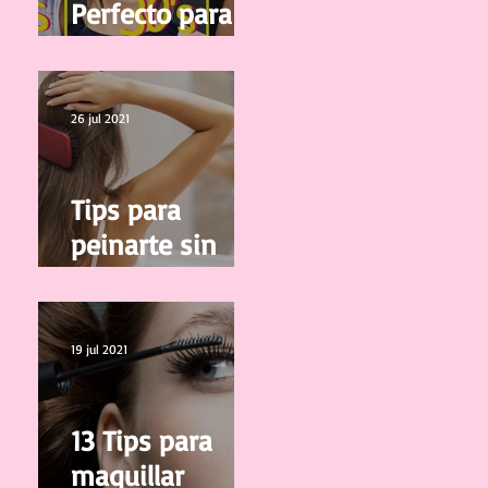
Perfecto para tu
edad
26 jul 2021
Tips para
peinarte sin
salir de casa
19 jul 2021
13 Tips para
maquillar