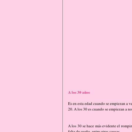
A los 30 años
Es en esta edad cuando se empiezan a ve
20. A los 30 es cuando se empiezan a no
A los 30 se hace más evidente el rompimi
falta de sueño, entre otras causas. 