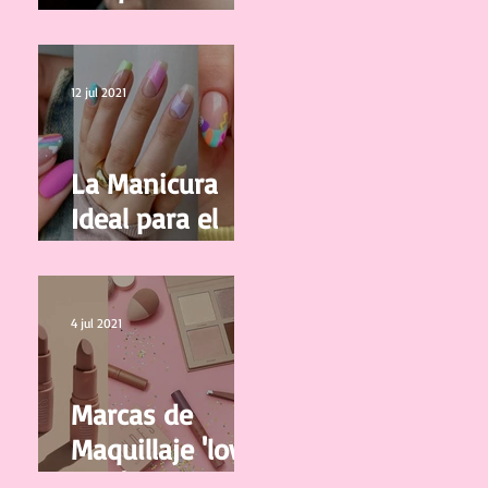
correctamente
tus pestañas
12 jul 2021
La Manicura
Ideal para el
Verano 2021
4 jul 2021
Marcas de
Maquillaje 'low
cost' y de buena