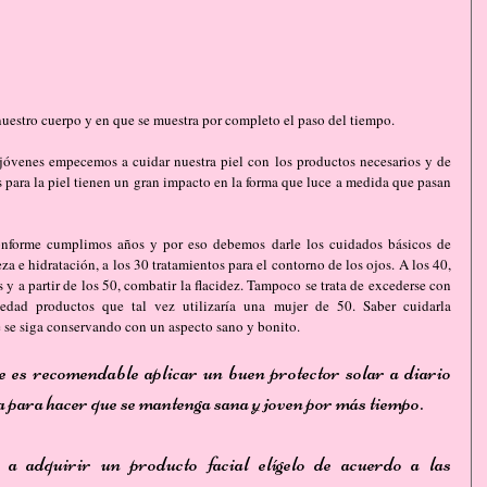
nuestro cuerpo y en que se muestra por completo el paso del tiempo.
jóvenes empecemos a cuidar nuestra piel con los productos necesarios y de 
 para la piel tienen un gran impacto en la forma que luce a medida que pasan 
onforme cumplimos años y por eso debemos darle los cuidados básicos de 
a e hidratación, a los 30 tratamientos para el contorno de los ojos. A los 40, 
 y a partir de los 50, combatir la flacidez. Tampoco se trata de excederse con 
edad productos que tal vez utilizaría una mujer de 50. Saber cuidarla 
se siga conservando con un aspecto sano y bonito.
 es recomendable aplicar un buen protector solar a diario 
la para hacer que se mantenga sana y joven por más tiempo. 
a adquirir un producto facial elígelo de acuerdo a las 