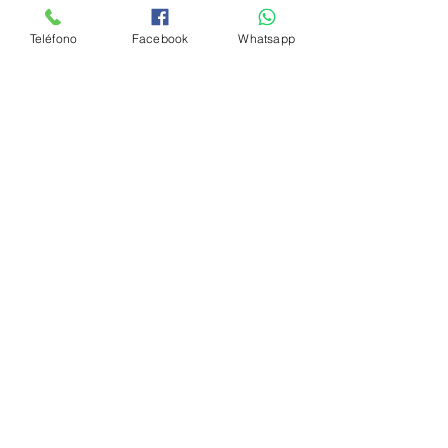
12 jul 2021
Teléfono
Facebook
Whatsapp
La Manicura Ideal para el
Verano 2021
4 jul 2021