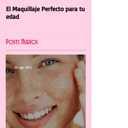
El Maquillaje Perfecto para tu
La Manicura Ide
edad
Verano 2021
Posts Nuevos
20 ago 2021