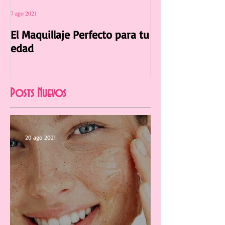
7 ago 2021
12 jul 2021
El Maquillaje Perfecto para tu
La Manicura Ide
edad
Verano 2021
Posts Nuevos
20 ago 2021