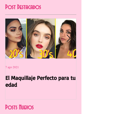
Post Destacados
7 ago 2021
12 jul 2021
El Maquillaje Perfecto para tu
La Manicura Ide
edad
Verano 2021
Posts Nuevos