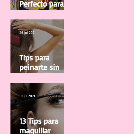
Perfecto para tu
edad
26 jul 2021
Tips para
peinarte sin
salir de casa
19 jul 2021
13 Tips para
maquillar