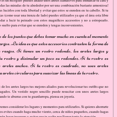
o es un recogido puedes añadir unos aretes llamativos para enmarcar tu cara y 
todas las miradas de tu alrededor por ser una combinación bastante armoniosa! 
as lucirlos con toda libertad y evitar que estos se enreden en tu cabello. Si tu 
as (como usar una trenza de lado) puedes utilizarlos ya que el área esta libre 
dar a lucir tu peinado con estos magníficos accesorios y no a estropearlo. 
lo suelto para evitar que se enreden y tengas inconvenientes.
o de los puntos que debes tomar mucho en cuenta al momento 
largos. La idea es que estos accesorios contrasten la forma de 
 rasgos. Si tienes un rostro redondo, los aretes largos y 
u rostro y disimular un poco su redondez. Si tu rostro es 
s aretes anchos. Si tu rostro es cuadrado, no uses aretes 
aretes circulares para suavizar las líneas de tu rostro.
 de los aretes largos tus mejores aliados para revolucionar tus outfits que no 
gados. Un vestido negro sencillo puede resucitar con unos aretes largos 
ando te aburras con tu guardarropa, piensa en joyería.
emos considerar los lugares y momentos para utilizarlos. Si quieres ahorrarte 
los evites cuando haga mucho viento, cerca de niños pequeños, cuando hagas 
gún lugar inseguro y evitar que te asalte por llamar tanto la atención.