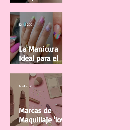
correctamente
tus pestañas
12 jul 2021
La Manicura
Ideal para el
Verano 2021
4 jul 2021
Marcas de
Maquillaje 'low
cost' y de buena