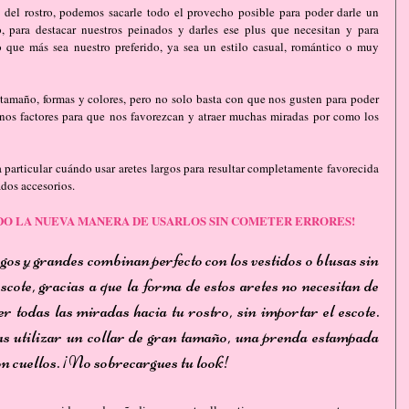
a del rostro, podemos sacarle todo el provecho posible para poder darle un 
o, para destacar nuestros peinados y darles ese plus que necesitan y para 
lo que más sea nuestro preferido, ya sea un estilo casual, romántico o muy 
 tamaño, formas y colores, pero no solo basta con que nos gusten para poder 
os factores para que nos favorezcan y atraer muchas miradas por como los 
 particular cuándo usar aretes largos para resultar completamente favorecida 
ados accesorios.
DO LA NUEVA MANERA DE USARLOS SIN COMETER ERRORES!
gos y grandes combinan perfecto con los vestidos o blusas sin 
scote, gracias a que la forma de estos aretes no necesitan de 
 todas las miradas hacia tu rostro, sin importar el escote. 
as utilizar un collar de gran tamaño, una prenda estampada 
on cuellos. ¡No sobrecargues tu look!