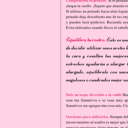
Complementa tu peinado.
 Si tu peinad
alargar tu cuello. ¡Seguro que atraerás 
Si utilizas un peinado hacia atrás lograr
peinado deja descubierta una de tus orej
y pueden lucir perfectos. Recuerda ayu
Evita utilizarlos cuando lleves el cabel
Equilibra tu rostro. 
Esto es un
de decidir utilizar unos aretes 
tu cara y resalten tus mejores
estrechos ayudarán a alargar t
alargado, equilíbralo con uno
angulosos o cuadrados mejor usa 
Dale un toque divertido a tu outfit.
 Haz
sean tan llamativos o se vean muy apa
llamativos sin agregar otra cosa más. Cu
Ocasiones para utilizarlos.
 Siempre deb
inconvenientes al usarlos es mejor que 
ejercicio practiques algún deporte, en al