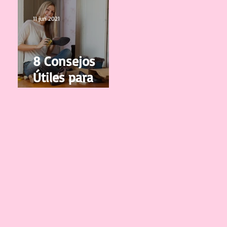
vuelvan a
Crecer
11 jun 2021
8 Consejos
Útiles para
cuidar y limpiar
tus Zapatos