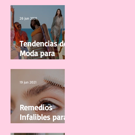
calidad
26 jun 2021
Tendencias de
Moda para
Mujer
Primavera/Vera
no 2021
19 jun 2021
Remedios
Infalibles para
que tus Cejas