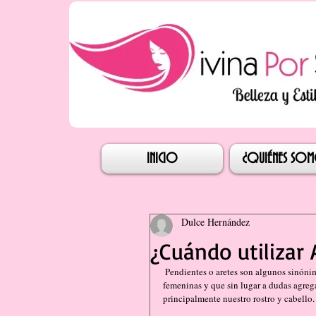
Iniciar s
INICIO
¿QUIÉNES SO
Dulce Hernández
¿Cuándo utilizar 
 Pendientes o aretes son algunos sinónimos con los que identificamos a esos accesorios que nos hacen sentir 
femeninas y que sin lugar a dudas agreg
principalmente nuestro rostro y cabello.