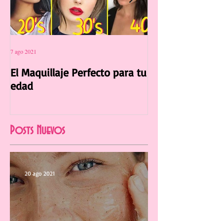
7 ago 2021
12 jul 2021
El Maquillaje Perfecto para tu
La Manicura Ide
edad
Verano 2021
Posts Nuevos
20 ago 2021