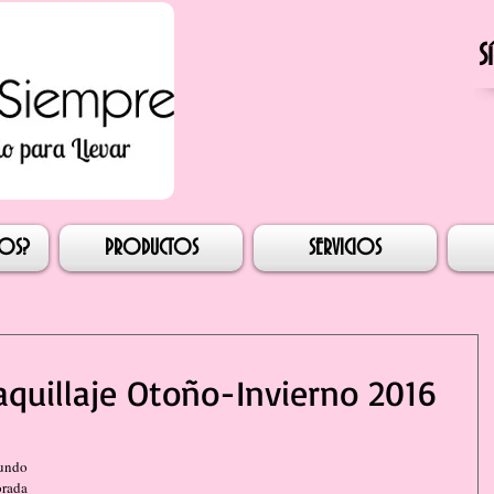
S
esión
MOS?
PRODUCTOS
SERVICIOS
quillaje Otoño-Invierno 2016
undo 
rada 