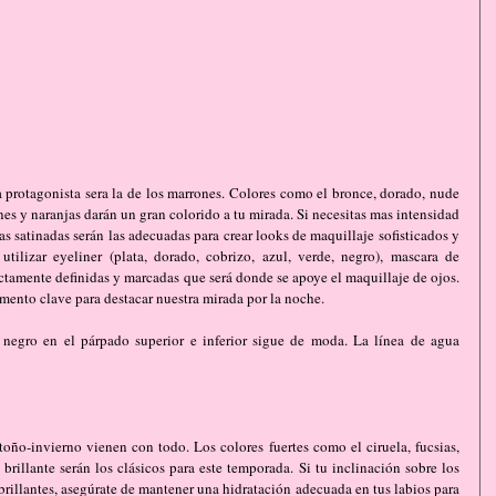
protagonista sera la de los marrones. Colores como el bronce, dorado, nude 
nes y naranjas darán un gran colorido a tu mirada. Si necesitas mas intensidad 
as satinadas serán las adecuadas para crear looks de maquillaje sofisticados y 
tilizar eyeliner (plata, dorado, cobrizo, azul, verde, negro), mascara de 
ectamente definidas y marcadas que será donde se apoye el maquillaje de ojos. 
emento clave para destacar nuestra mirada por la noche.
 negro en el párpado superior e inferior sigue de moda. La línea de agua 
ño-invierno vienen con todo. Los colores fuertes como el ciruela, fucsias, 
brillante serán los clásicos para este temporada. Si tu inclinación sobre los 
brillantes, asegúrate de mantener una hidratación adecuada en tus labios para 