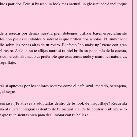
bios partidos. Pero si buscan un look mas natural un gloss puede dar el toque 
de a resecar por demás nuestra piel, debemos utilizar bases especialmente 
les con pieles saludables y satinadas que brillen por si solas. El iluminador 
llo sobre las zonas altas de tu rostro. El efecto "no make up" viene con gran 
 rostro. Así que no te aflijas tanto si tu piel brilla un poco más de la cuenta, 
ojos con efecto ahumado es preferible que uses tonos nude y marrones naturales, 
aquillaje.
ás si apuestas por los colores oscuros como el café, azul, morado, berenjena, 
, el negro.
encias? ¿Te atreves a adoptarlas dentro de tu look de maquillaje? Recuerda 
 al querer integrarlas dentro de tu maquillaje, de lo contrario utiliza solo 
o que tu te sientas bien para deslumbrar con tu belleza.