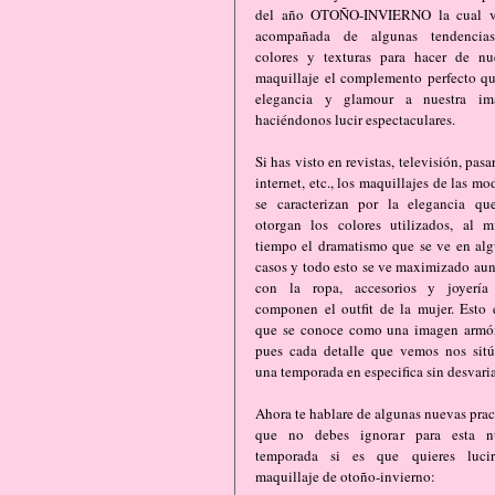
del año OTOÑO-INVIERNO la cual vi
acompañada de algunas tendencias
colores y texturas para hacer de nue
maquillaje el complemento perfecto qu
elegancia y glamour a nuestra ima
haciéndonos lucir espectaculares.
Si has visto en revistas, televisión, pasar
internet, etc., los maquillajes de las mod
se caracterizan por la elegancia que
otorgan los colores utilizados, al m
tiempo el dramatismo que se ve en alg
casos y todo esto se ve maximizado aun
con la ropa, accesorios y joyería 
componen el outfit de la mujer. Esto e
que se conoce como una imagen armón
pues cada detalle que vemos nos sitú
una temporada en especifica sin desvaria
Ahora te hablare de algunas nuevas pract
que no debes ignorar para esta nu
temporada si es que quieres lucir
maquillaje de otoño-invierno: