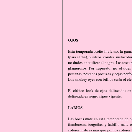
OJOS
Esta temporada otoño-invierno, la gama 
(para el día), burdeos, corales, melocoto
no dudes en utilizar el negro. Las textur
glamurosos. Por supuesto, no olvides u
pestañas, pestañas postizas y cejas perf
Los smokey eyes con brillos serán el el
El clásico look de ojos delineados en
delineada en negro sigue vigente.
LABIOS
Las bocas mate en esta temporada de oto
frambuesas, borgoñas, y ladrillo mate o 
colores mate es más que por los colores 