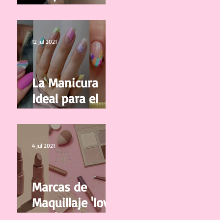
correctamente
tus pestañas
12 jul 2021
La Manicura
Ideal para el
Verano 2021
4 jul 2021
Marcas de
Maquillaje 'low
cost' y de buena