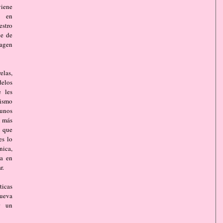
ene 
 en 
stro 
e de 
gen 
elas, 
elos 
 les 
ismo 
unos 
 más 
que 
s lo 
ica, 
a en 
r.
icas 
eva 
 un 