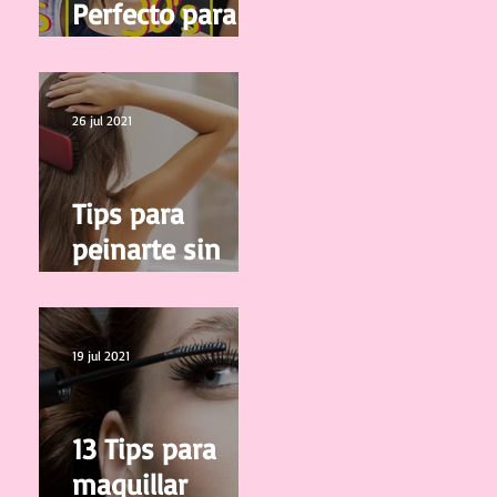
Perfecto para tu
edad
26 jul 2021
Tips para
peinarte sin
salir de casa
19 jul 2021
13 Tips para
maquillar