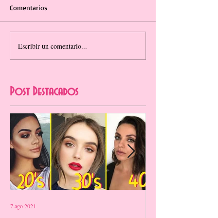
Comentarios
Escribir un comentario...
Post Destacados
7 ago 2021
12 jul 2021