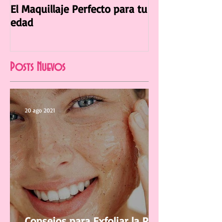
El Maquillaje Perfecto para tu
La Manicura Ide
edad
Verano 2021
Posts Nuevos
20 ago 2021
Consejos para Exfoliar la Piel