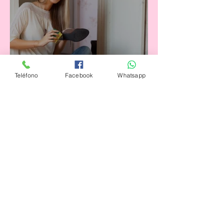
Teléfono
Facebook
Whatsapp
8 Consejos Útiles para cuidar
y limpiar tus Zapatos
Posts Anteriores
agosto de 2021
(3)
3 entradas
julio de 2021
(4)
4 entradas
junio de 2021
(4)
4 entradas
mayo de 2021
(5)
5 entradas
abril de 2021
(3)
3 entradas
marzo de 2021
(4)
4 entradas
febrero de 2021
(3)
3 entradas
enero de 2021
(3)
3 entradas