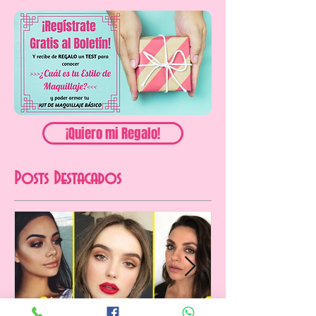
'Cruelty Free'
2
/
3
¡Quiero mi Regalo!
Posts Destacados